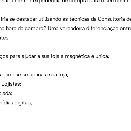
onar a melhor experiência de compra para o seu cliente
 iria se destacar utilizando as técnicas da Consultoria
 na hora da compra? Uma verdadeira diferenciação ent
ntes.
os para ajudar a sua loja a magnética e única:
ção que se aplica a sua loja;
 Lojistas;
iada;
dias digitais;